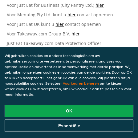
Voor Just Eat for Business (City Pantry Ltd.)
hier
Voor Menulog Pty Ltd. kunt u
hier
contact opnemen
Voor Just Eat UK kunt u
hier
contact opnemen
Voor Takeaway.com Group B.V.
hier
Just Eat Takeaway.com Data Protection Officer -
Takeaway.com Group B.V.
Wij gebruiken cookies en andere technologieën om uw
Piet Heinkade 61
gebruikerservaring te verbeteren, te personaliseren, analyses voor
1019 GM Amsterdam
optimalisatie en advertenties in samenwerking met derde partijen. Wij
Nederland
gebruiken onze eigen cookies en cookies van derde partijen. Door op OK
te klikken accepteert u het gebruik van alle cookies. Wij plaatsen altijd
Bijgewerkte versies van deze
noodzakelijke cookies. Selecteer
Voorkeuren beheren
om te kiezen
welke cookies u wilt accepteren, om uw voorkeur aan te passen en voor
Privacyverklaring
meer informatie.
Wij kunnen deze Verklaring van tijd tot tijd bijwerken als
OK
reactie op veranderende juridische, technische of zakelijke
ontwikkelingen. Wanneer wij onze Privacyverklaring
bijwerken, zullen wij passende maatregelen nemen om u
Essentiële
op de hoogte te brengen, in overeenstemming met het
belang van de wijzigingen die wij aanbrengen. Wanneer de